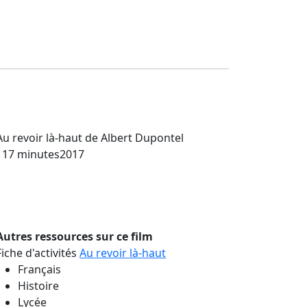
Au revoir là-haut
de Albert Dupontel
117 minutes
2017
Autres ressources sur ce film
Fiche d'activités
Au revoir là-haut
Français
Histoire
Lycée