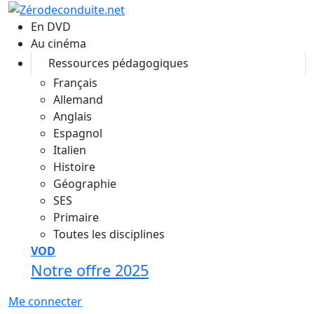
Aller au contenu principal
En DVD
Au cinéma
Ressources pédagogiques
Français
Allemand
Anglais
Espagnol
Italien
Histoire
Géographie
SES
Primaire
Toutes les disciplines
VOD
Notre offre 2025
Me connecter