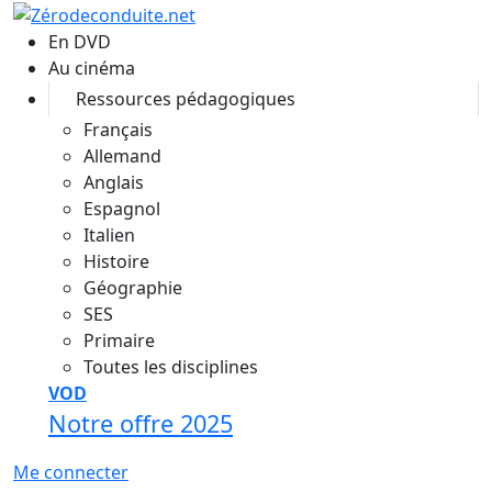
Aller au contenu principal
En DVD
Au cinéma
Ressources pédagogiques
Français
Allemand
Anglais
Espagnol
Italien
Histoire
Géographie
SES
Primaire
Toutes les disciplines
VOD
Notre offre 2025
Me connecter