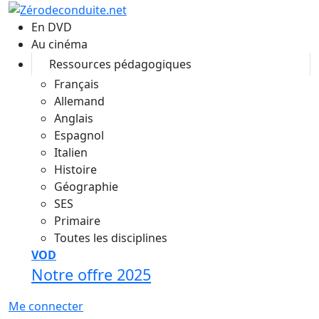
Aller au contenu principal
En DVD
Au cinéma
Ressources pédagogiques
Français
Allemand
Anglais
Espagnol
Italien
Histoire
Géographie
SES
Primaire
Toutes les disciplines
VOD
Notre offre 2025
Me connecter