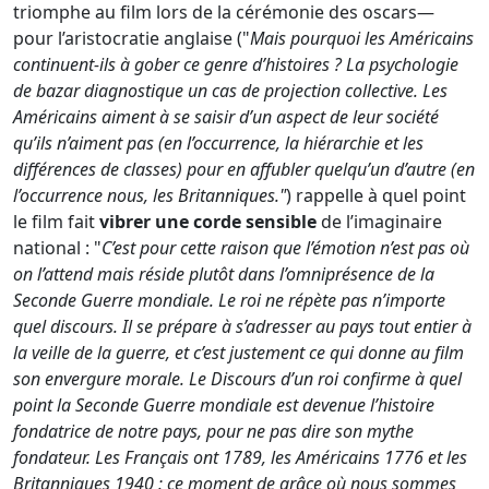
triomphe au film lors de la cérémonie des oscars—
pour l’aristocratie anglaise ("
Mais pourquoi les Américains
continuent-ils à gober ce genre d’histoires ? La psychologie
de bazar diagnostique un cas de projection collective. Les
Américains aiment à se saisir d’un aspect de leur société
qu’ils n’aiment pas (en l’occurrence, la hiérarchie et les
différences de classes) pour en affubler quelqu’un d’autre (en
l’occurrence nous, les Britanniques."
) rappelle à quel point
le film fait
vibrer une corde sensible
de l’imaginaire
national : "
C’est pour cette raison que l’émotion n’est pas où
on l’attend mais réside plutôt dans l’omniprésence de la
Seconde Guerre mondiale. Le roi ne répète pas n’importe
quel discours. Il se prépare à s’adresser au pays tout entier à
la veille de la guerre, et c’est justement ce qui donne au film
son envergure morale. Le Discours d’un roi confirme à quel
point la Seconde Guerre mondiale est devenue l’histoire
fondatrice de notre pays, pour ne pas dire son mythe
fondateur. Les Français ont 1789, les Américains 1776 et les
Britanniques 1940 : ce moment de grâce où nous sommes