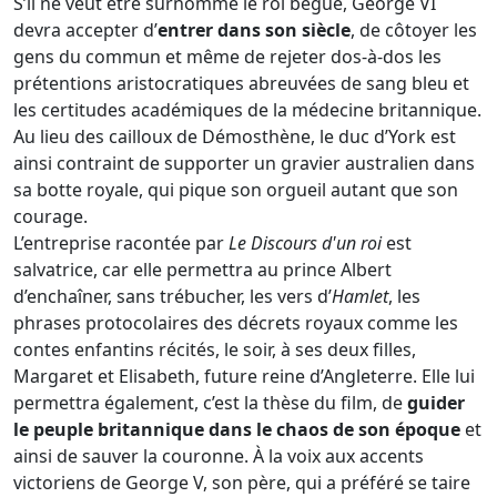
S’il ne veut être surnommé le roi bègue, George VI
devra accepter d’
entrer dans son siècle
, de côtoyer les
gens du commun et même de rejeter dos-à-dos les
prétentions aristocratiques abreuvées de sang bleu et
les certitudes académiques de la médecine britannique.
Au lieu des cailloux de Démosthène, le duc d’York est
ainsi contraint de supporter un gravier australien dans
sa botte royale, qui pique son orgueil autant que son
courage.
L’entreprise racontée par
Le Discours d'un roi
est
salvatrice, car elle permettra au prince Albert
d’enchaîner, sans trébucher, les vers d’
Hamlet
, les
phrases protocolaires des décrets royaux comme les
contes enfantins récités, le soir, à ses deux filles,
Margaret et Elisabeth, future reine d’Angleterre. Elle lui
permettra également, c’est la thèse du film, de
guider
le peuple britannique dans le chaos de son époque
et
ainsi de sauver la couronne. À la voix aux accents
victoriens de George V, son père, qui a préféré se taire