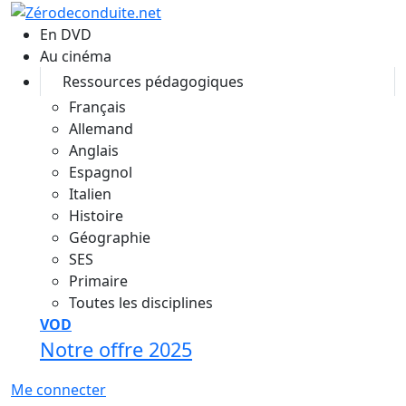
Aller au contenu principal
En DVD
Au cinéma
Ressources pédagogiques
Français
Allemand
Anglais
Espagnol
Italien
Histoire
Géographie
SES
Primaire
Toutes les disciplines
VOD
Notre offre 2025
Me connecter