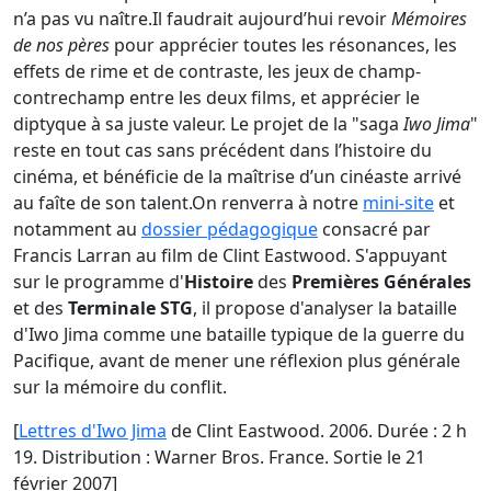
n’a pas vu naître.Il faudrait aujourd’hui revoir
Mémoires
de nos pères
pour apprécier toutes les résonances, les
effets de rime et de contraste, les jeux de champ-
contrechamp entre les deux films, et apprécier le
diptyque à sa juste valeur. Le projet de la "saga
Iwo Jima
"
reste en tout cas sans précédent dans l’histoire du
cinéma, et bénéficie de la maîtrise d’un cinéaste arrivé
au faîte de son talent.On renverra à notre
mini-site
et
notamment au
dossier pédagogique
consacré par
Francis Larran au film de Clint Eastwood. S'appuyant
sur le programme d'
Histoire
des
Premières Générales
et des
Terminale STG
, il propose d'analyser la bataille
d'Iwo Jima comme une bataille typique de la guerre du
Pacifique, avant de mener une réflexion plus générale
sur la mémoire du conflit.
[
Lettres d'Iwo Jima
de Clint Eastwood. 2006. Durée : 2 h
19. Distribution : Warner Bros. France. Sortie le 21
février 2007]