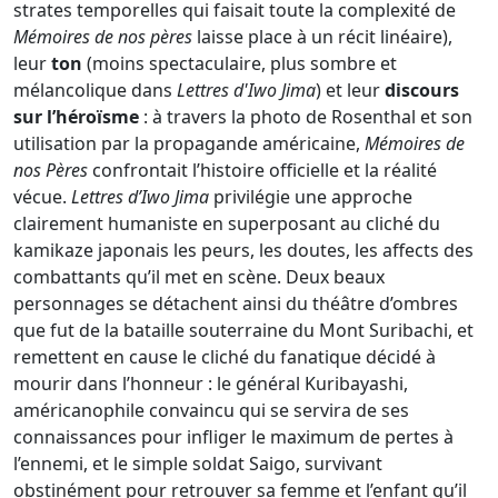
strates temporelles qui faisait toute la complexité de
Mémoires de nos pères
laisse place à un récit linéaire),
leur
ton
(moins spectaculaire, plus sombre et
mélancolique dans
Lettres d'Iwo Jima
) et leur
discours
sur l’héroïsme
: à travers la photo de Rosenthal et son
utilisation par la propagande américaine,
Mémoires de
nos Pères
confrontait l’histoire officielle et la réalité
vécue.
Lettres d’Iwo Jima
privilégie une approche
clairement humaniste en superposant au cliché du
kamikaze japonais les peurs, les doutes, les affects des
combattants qu’il met en scène. Deux beaux
personnages se détachent ainsi du théâtre d’ombres
que fut de la bataille souterraine du Mont Suribachi, et
remettent en cause le cliché du fanatique décidé à
mourir dans l’honneur : le général Kuribayashi,
américanophile convaincu qui se servira de ses
connaissances pour infliger le maximum de pertes à
l’ennemi, et le simple soldat Saigo, survivant
obstinément pour retrouver sa femme et l’enfant qu’il