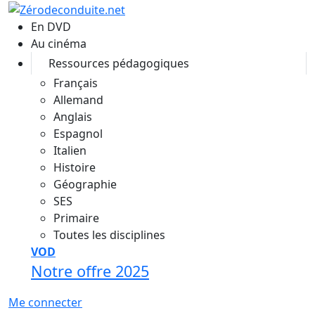
Aller au contenu principal
En DVD
Au cinéma
Ressources pédagogiques
Français
Allemand
Anglais
Espagnol
Italien
Histoire
Géographie
SES
Primaire
Toutes les disciplines
VOD
Notre offre 2025
Me connecter