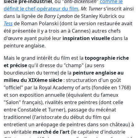
siècle pré-industriel
, ou "
anti-dickensien
"
comme le
définit le chef-opérateur du film
.
Mr. Turner
s'inscrit ainsi
dans la lignée de
Barry Lyndon
de Stanley Kubrick ou
Tess
de Roman Polanski (dont la version restaurée avait
été présentée il y a trois an à Cannes) autres chefs
d'œuvre ayant puisé leur
inspiration visuelle
dans la
peinture anglaise.
Mais le grand intérêt du film est la
topographie riche
et précise
qu'il dresse du "champ" (au sens
bourdieusien du terme) de la
peinture anglaise au
milieu du XIXème siècle
: structuration d'un goût
"officiel" par la Royal Academy of arts (fondée en 1768)
et son exposition annuelle (équivalent du fameux
"Salon" français), rivalités entre peintres (dont celle
entre Constable et Turner), passage du mécénat
traditionnel (l'aristocrate du début du film qui
entretient un aréopage de peintres dans son château) à
un véritable
marché de l'art
(le capitaine d'industrie