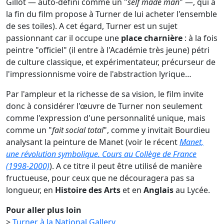
Gillot — auto-défini comme un "
self made man
" —, qui à
la fin du film propose à Turner de lui acheter l'ensemble
de ses toiles). A cet égard, Turner est un sujet
passionnant car il occupe une
place charnière
: à la fois
peintre "officiel" (il entre à l'Académie très jeune) pétri
de culture classique, et expérimentateur, précurseur de
l'impressionnisme voire de l'abstraction lyrique…
Par l'ampleur et la richesse de sa vision, le film invite
donc à considérer l'œuvre de Turner non seulement
comme l'expression d'une personnalité unique, mais
comme un "
fait social total
", comme y invitait Bourdieu
analysant la peinture de Manet (voir le récent
Manet,
une révolution symbolique. Cours au Collège de France
(1998-2000)
). A ce titre il peut être utilisé de manière
fructueuse, pour ceux que ne découragera pas sa
longueur, en
Histoire des Arts
et en
Anglais
au Lycée.
Pour aller plus loin
>
Turner à la National Gallery