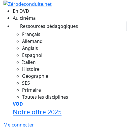
Aller au contenu principal
En DVD
Au cinéma
Ressources pédagogiques
Français
Allemand
Anglais
Espagnol
Italien
Histoire
Géographie
SES
Primaire
Toutes les disciplines
VOD
Notre offre 2025
Me connecter