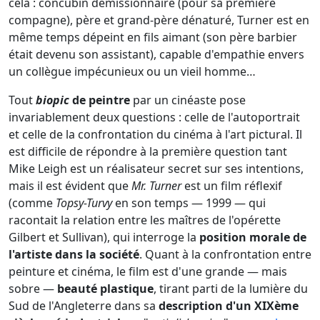
cela : concubin démissionnaire (pour sa première
compagne), père et grand-père dénaturé, Turner est en
même temps dépeint en fils aimant (son père barbier
était devenu son assistant), capable d'empathie envers
un collègue impécunieux ou un vieil homme…
Tout
biopic
de peintre
par un cinéaste pose
invariablement deux questions : celle de l'autoportrait
et celle de la confrontation du cinéma à l'art pictural. Il
est difficile de répondre à la première question tant
Mike Leigh est un réalisateur secret sur ses intentions,
mais il est évident que
Mr. Turner
est un film réflexif
(comme
Topsy-Turvy
en son temps — 1999 — qui
racontait la relation entre les maîtres de l'opérette
Gilbert et Sullivan), qui interroge la
position morale de
l'artiste dans la société
. Quant à la confrontation entre
peinture et cinéma, le film est d'une grande — mais
sobre —
beauté plastique
, tirant parti de la lumière du
Sud de l'Angleterre dans sa
description d'un XIXème