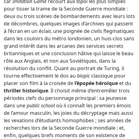
car
Imitation Game
recourt aux
topoi
les plus simples
pour tisser la trame de la Seconde Guerre mondiale :
deux ou trois scènes de bombardements avec leurs lots
de décombres, quelques images d’archives qui passent
à l’écran en un éclair, une poignée de civils flegmatiques
dans les couloirs du métro londonien, un huis-clos sans
grand intérêt dans les arcanes des services secrets
britanniques et une conclusion hâtive qui laisse le beau
rôle aux Anglais, et non aux Soviétiques, dans la
résolution du conflit. Quant au portrait de Turing, il
tourne effectivement le dos au
biopic
classique pour
placer son film à la croisée de
l’épopée héroïque
et du
thriller historique
. Il choisit même d’entremêler trois
périodes clefs du personnage principal : sa jeunesse
dans une
public schoo
l où il connaît les premiers émois
de l’amour masculin, les joies du décryptage mais aussi
les vexations d’étudiants homophobes ; ses années de
recherches lors de la Seconde Guerre mondiale ; et,
enfin, quelques brefs moments de son existence de