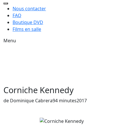
Nous contacter
FAQ
Boutique DVD
Films en salle
Menu
Corniche Kennedy
Année de sortie du film
de Dominique Cabrera
94 minutes
2017