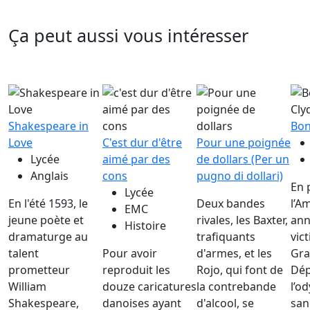
Ça peut aussi vous intéresser
Shakespeare in
Bon
Love
C'est dur d'être
Pour une poignée
Lycée
aimé par des
de dollars (Per un
Anglais
cons
pugno di dollari)
En 
Lycée
En l'été 1593, le
Deux bandes
l’A
EMC
jeune poète et
rivales, les Baxter,
ann
Histoire
dramaturge au
trafiquants
vic
talent
Pour avoir
d'armes, et les
Gr
prometteur
reproduit les
Rojo, qui font de
Dép
William
douze caricatures
la contrebande
l’o
Shakespeare,
danoises ayant
d'alcool, se
san