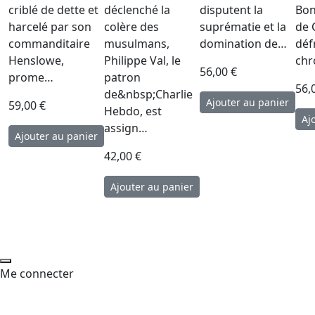
criblé de dette et
déclenché la
disputent la
Bon
harcelé par son
colère des
suprématie et la
de 
commanditaire
musulmans,
domination de…
déf
Henslowe,
Philippe Val, le
chr
56,00 €
prome…
patron
56,
de&nbsp;Charlie
59,00 €
Hebdo, est
assign…
42,00 €
Me connecter