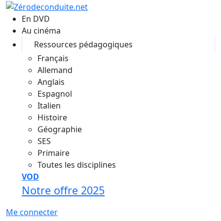
Aller au contenu principal
En DVD
Au cinéma
Ressources pédagogiques
Français
Allemand
Anglais
Espagnol
Italien
Histoire
Géographie
SES
Primaire
Toutes les disciplines
VOD
Notre offre 2025
Me connecter