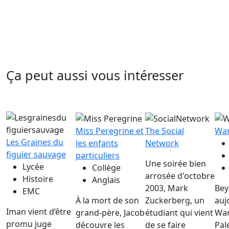
Ça peut aussi vous intéresser
Miss Peregrine et
The Social
War
Les Graines du
les enfants
Network
figuier sauvage
particuliers
Une soirée bien
Lycée
Collège
arrosée d'octobre
Histoire
Anglais
2003, Mark
Bey
EMC
À la mort de son
Zuckerberg, un
auj
Iman vient d’être
grand-père, Jacob
étudiant qui vient
War
promu juge
découvre les
de se faire
Pal