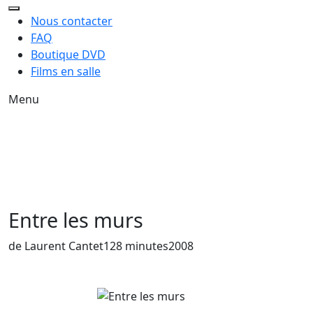
Nous contacter
FAQ
Boutique DVD
Films en salle
Menu
Entre les murs
Année de sortie du film
de Laurent Cantet
128 minutes
2008