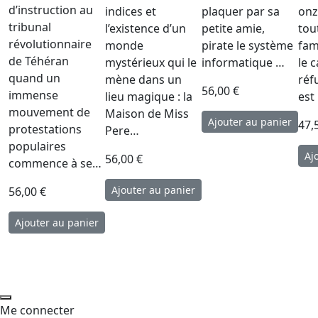
d’instruction au
indices et
plaquer par sa
onz
tribunal
l’existence d’un
petite amie,
tou
révolutionnaire
monde
pirate le système
fam
de Téhéran
mystérieux qui le
informatique …
le 
quand un
mène dans un
réf
56,00 €
immense
lieu magique : la
est
mouvement de
Maison de Miss
47,
protestations
Pere…
populaires
56,00 €
commence à se…
56,00 €
Me connecter