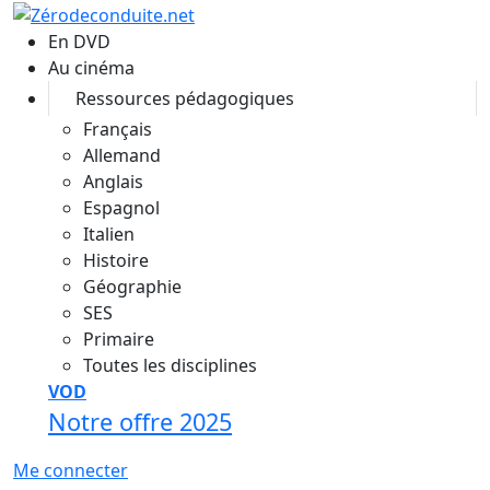
Aller au contenu principal
En DVD
Au cinéma
Ressources pédagogiques
Français
Allemand
Anglais
Espagnol
Italien
Histoire
Géographie
SES
Primaire
Toutes les disciplines
VOD
Notre offre 2025
Me connecter