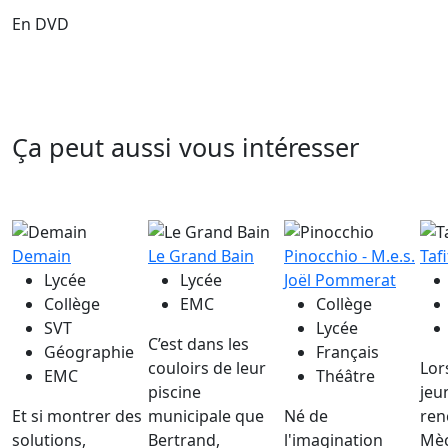
En DVD
Ça peut aussi vous intéresser
Demain
Le Grand Bain
Pinocchio - M.e.s.
Tafi
Lycée
Lycée
Joël Pommerat
Collège
EMC
Collège
SVT
Lycée
C’est dans les
Géographie
Français
couloirs de leur
Lor
EMC
Théâtre
piscine
jeu
Et si montrer des
municipale que
Né de
ren
solutions,
Bertrand,
l'imagination
Mèc