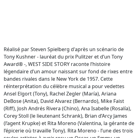
Réalisé par Steven Spielberg d'après un scénario de
Tony Kushner - lauréat du prix Pulitzer et d’un Tony
Award® -, WEST SIDE STORY raconte l’histoire
légendaire d’un amour naissant sur fond de rixes entre
bandes rivales dans le New York de 1957. Cette
réinterprétation du célèbre musical a pour vedettes
Ansel Elgort (Tony), Rachel Zegler (María), Ariana
DeBose (Anita), David Alvarez (Bernardo), Mike Faist
(Riff), Josh Andrés Rivera (Chino), Ana Isabelle (Rosalía),
Corey Stoll (le lieutenant Schrank), Brian d’Arcy James
(l’agent Krupke) et Rita Moreno (Valentina, la gérante de
l’épicerie où travaille Tony). Rita Moreno - l’une des trois
seules artistes à avoir reçu un Oscar, un Emmy, un