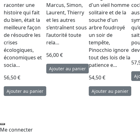
raconter une
Marcus, Simon,
d'un vieil homme
coc
histoire qui fait
Laurent, Thierry
solitaire et de la
aus
du bien, était la
et les autres
souche d'un
sym
meilleure façon
s’entraînent sous
arbre foudroyé
qu’
de résoudre les
l’autorité toute
un soir de
sait
crises
rela…
tempête,
pou
écologiques,
Pinocchio ignore
dev
56,00 €
économiques et
tout des lois de la
57,
socia…
patience e…
56,50 €
54,50 €
Me connecter