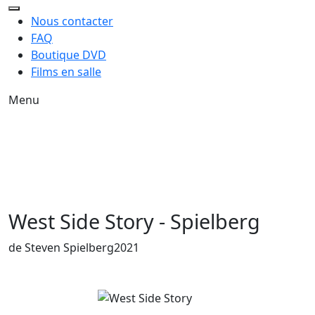
Nous contacter
FAQ
Boutique DVD
Films en salle
Menu
West Side Story - Spielberg
Année de sortie du film
de Steven Spielberg
2021