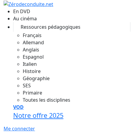
Aller au contenu principal
En DVD
Au cinéma
Ressources pédagogiques
Français
Allemand
Anglais
Espagnol
Italien
Histoire
Géographie
SES
Primaire
Toutes les disciplines
VOD
Notre offre 2025
Me connecter