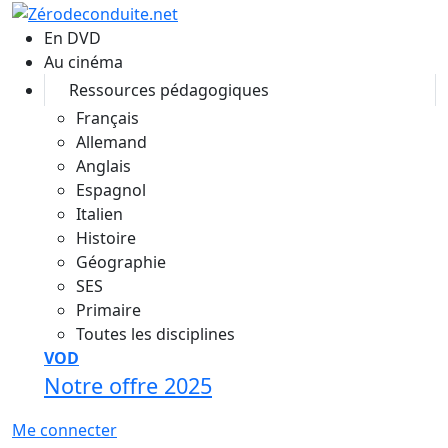
Aller au contenu principal
En DVD
Au cinéma
Ressources pédagogiques
Français
Allemand
Anglais
Espagnol
Italien
Histoire
Géographie
SES
Primaire
Toutes les disciplines
VOD
Notre offre 2025
Me connecter