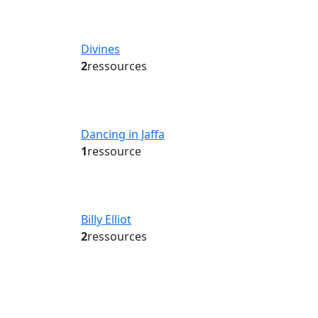
Divines
2
ressources
Dancing in Jaffa
1
ressource
Billy Elliot
2
ressources