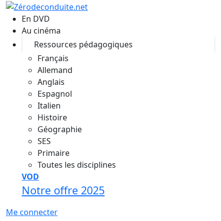
Aller au contenu principal
En DVD
Au cinéma
Ressources pédagogiques
Français
Allemand
Anglais
Espagnol
Italien
Histoire
Géographie
SES
Primaire
Toutes les disciplines
VOD
Notre offre 2025
Me connecter