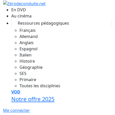
Aller au contenu principal
En DVD
Au cinéma
Ressources pédagogiques
Français
Allemand
Anglais
Espagnol
Italien
Histoire
Géographie
SES
Primaire
Toutes les disciplines
VOD
Notre offre 2025
Me connecter