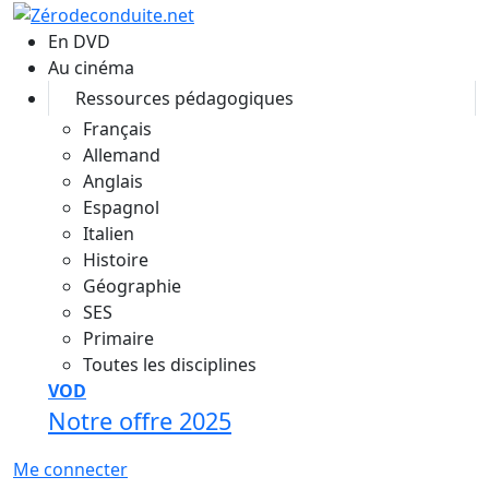
Aller au contenu principal
En DVD
Au cinéma
Ressources pédagogiques
Français
Allemand
Anglais
Espagnol
Italien
Histoire
Géographie
SES
Primaire
Toutes les disciplines
VOD
Notre offre 2025
Me connecter