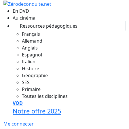
Aller au contenu principal
En DVD
Au cinéma
Ressources pédagogiques
Français
Allemand
Anglais
Espagnol
Italien
Histoire
Géographie
SES
Primaire
Toutes les disciplines
VOD
Notre offre 2025
Me connecter