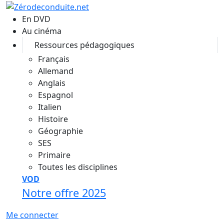
Aller au contenu principal
En DVD
Au cinéma
Ressources pédagogiques
Français
Allemand
Anglais
Espagnol
Italien
Histoire
Géographie
SES
Primaire
Toutes les disciplines
VOD
Notre offre 2025
Me connecter