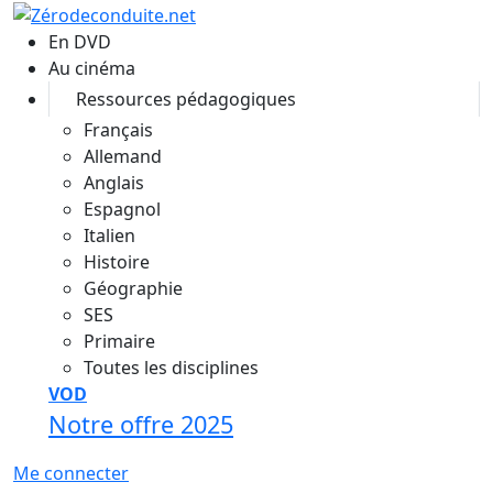
Aller au contenu principal
En DVD
Au cinéma
Ressources pédagogiques
Français
Allemand
Anglais
Espagnol
Italien
Histoire
Géographie
SES
Primaire
Toutes les disciplines
VOD
Notre offre 2025
Me connecter