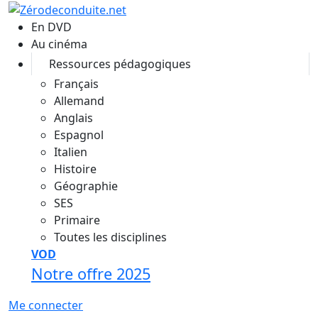
Aller au contenu principal
En DVD
Au cinéma
Ressources pédagogiques
Français
Allemand
Anglais
Espagnol
Italien
Histoire
Géographie
SES
Primaire
Toutes les disciplines
VOD
Notre offre 2025
Me connecter