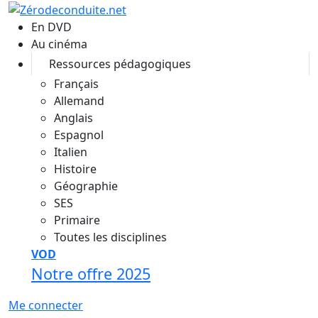
Aller au contenu principal
En DVD
Au cinéma
Ressources pédagogiques
Français
Allemand
Anglais
Espagnol
Italien
Histoire
Géographie
SES
Primaire
Toutes les disciplines
VOD
Notre offre 2025
Me connecter