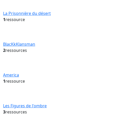
La Prisonnière du désert
1
ressource
BlacKkKlansman
2
ressources
America
1
ressource
Les Figures de l'ombre
3
ressources