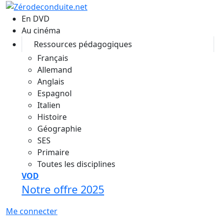
Aller au contenu principal
En DVD
Au cinéma
Ressources pédagogiques
Français
Allemand
Anglais
Espagnol
Italien
Histoire
Géographie
SES
Primaire
Toutes les disciplines
VOD
Notre offre 2025
Me connecter