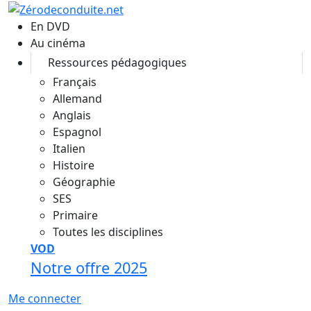
Aller au contenu principal
En DVD
Au cinéma
Ressources pédagogiques
Français
Allemand
Anglais
Espagnol
Italien
Histoire
Géographie
SES
Primaire
Toutes les disciplines
VOD
Notre offre 2025
Me connecter