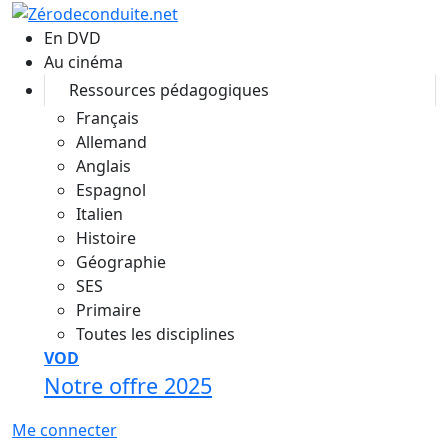
Aller au contenu principal
En DVD
Au cinéma
Ressources pédagogiques
Français
Allemand
Anglais
Espagnol
Italien
Histoire
Géographie
SES
Primaire
Toutes les disciplines
VOD
Notre offre 2025
Me connecter