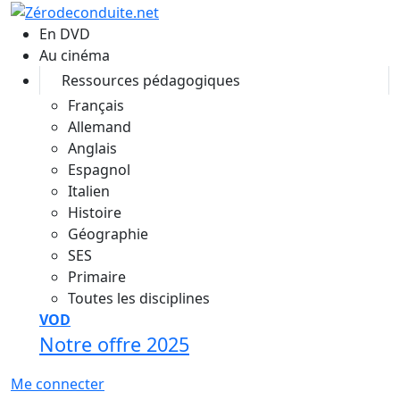
Aller au contenu principal
En DVD
Au cinéma
Ressources pédagogiques
Français
Allemand
Anglais
Espagnol
Italien
Histoire
Géographie
SES
Primaire
Toutes les disciplines
VOD
Notre offre 2025
Me connecter