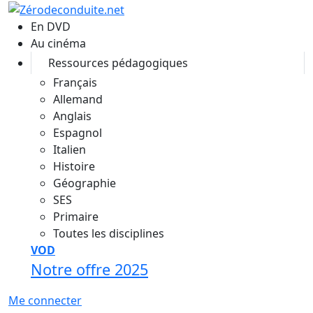
Aller au contenu principal
En DVD
Au cinéma
Ressources pédagogiques
Français
Allemand
Anglais
Espagnol
Italien
Histoire
Géographie
SES
Primaire
Toutes les disciplines
VOD
Notre offre 2025
Me connecter