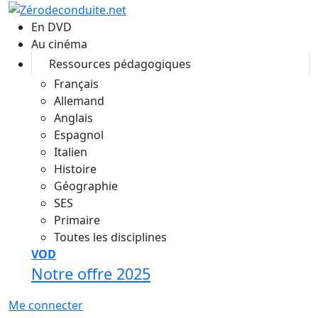
Aller au contenu principal
En DVD
Au cinéma
Ressources pédagogiques
Français
Allemand
Anglais
Espagnol
Italien
Histoire
Géographie
SES
Primaire
Toutes les disciplines
VOD
Notre offre 2025
Me connecter