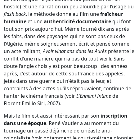
hostile) et une narration un peu alourdie par l’usage du
flash back
, la méthode donne au film une
fraîcheur
humaine
et une
authenticité documentaire
qui font
tout son prix aujourd’hui. Même tourné dix ans après
les faits, dans des paysages qui ne sont pas ceux de
l’Algérie, même soigneusement écrit et pensé comme
un acte militant,
Avoir vingt ans dans les Aurès
présente le
conflit d’une manière qui n’a pas du tout vieilli. Sans
doute l’angle chois y est pour beaucoup : des années
après, c'est autour de cette souffrance des appelés,
jetés dans une guerre qui n'était pas la leur, et
contraints à des actes qu'ils réprouvaient, continue de
hanter le cinéma français (voir
L'Ennemi Intime
de
Florent Emilio Siri, 2007).
Mais le film est aussi intéressant par son
inscription
dans une époque
. René Vautier a au moment du
tournage un passé déjà riche de cinéaste anti-
colonialiste (voir notamment le court-métrage pionnier