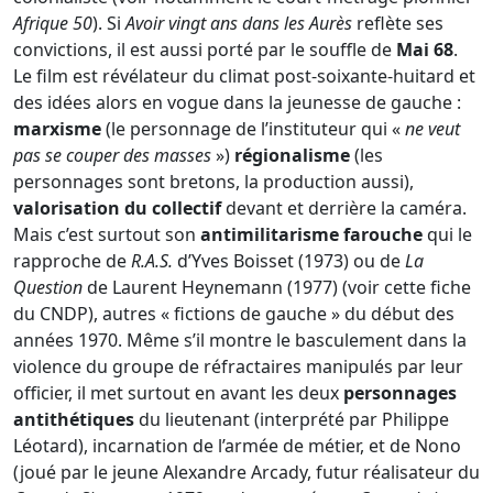
Afrique 50
). Si
Avoir vingt ans dans les Aurès
reflète ses
convictions, il est aussi porté par le souffle de
Mai 68
.
Le film est révélateur du climat post-soixante-huitard et
des idées alors en vogue dans la jeunesse de gauche :
marxisme
(le personnage de l’instituteur qui «
ne veut
pas se couper des masses
»)
régionalisme
(les
personnages sont bretons, la production aussi),
valorisation du collectif
devant et derrière la caméra.
Mais c’est surtout son
antimilitarisme farouche
qui le
rapproche de
R.A.S.
d’Yves Boisset (1973) ou de
La
Question
de Laurent Heynemann (1977) (voir cette fiche
du CNDP), autres « fictions de gauche » du début des
années 1970. Même s’il montre le basculement dans la
violence du groupe de réfractaires manipulés par leur
officier, il met surtout en avant les deux
personnages
antithétiques
du lieutenant (interprété par Philippe
Léotard), incarnation de l’armée de métier, et de Nono
(joué par le jeune Alexandre Arcady, futur réalisateur du