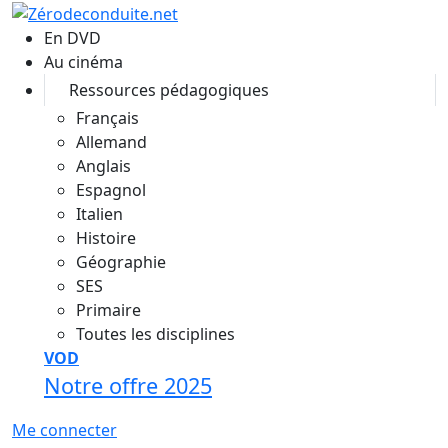
Aller au contenu principal
En DVD
Au cinéma
Ressources pédagogiques
Français
Allemand
Anglais
Espagnol
Italien
Histoire
Géographie
SES
Primaire
Toutes les disciplines
VOD
Notre offre 2025
Me connecter