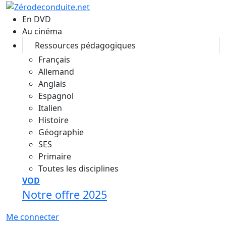
Aller au contenu principal
En DVD
Au cinéma
Ressources pédagogiques
Français
Allemand
Anglais
Espagnol
Italien
Histoire
Géographie
SES
Primaire
Toutes les disciplines
VOD
Notre offre 2025
Me connecter