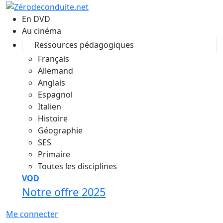
Aller au contenu principal
En DVD
Au cinéma
Ressources pédagogiques
Français
Allemand
Anglais
Espagnol
Italien
Histoire
Géographie
SES
Primaire
Toutes les disciplines
VOD
Notre offre 2025
Me connecter