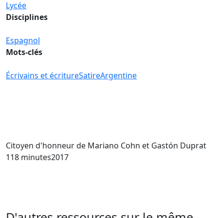
Lycée
Disciplines
Espagnol
Mots-clés
Écrivains et écriture
Satire
Argentine
Citoyen d'honneur
de Mariano Cohn et Gastón Duprat
118 minutes
2017
D'autres ressources sur le même