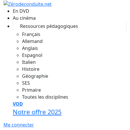
Aller au contenu principal
En DVD
Au cinéma
Ressources pédagogiques
Français
Allemand
Anglais
Espagnol
Italien
Histoire
Géographie
SES
Primaire
Toutes les disciplines
VOD
Notre offre 2025
Me connecter