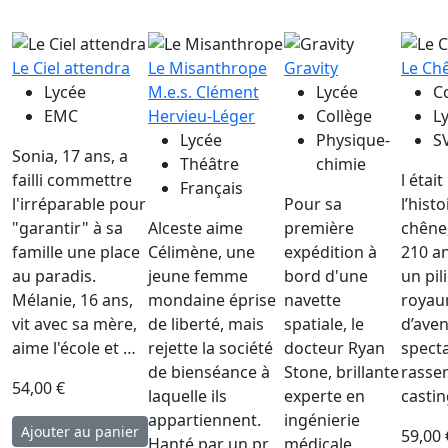
Le Ciel attendra
Le Misanthrope
Gravity
Le Ch
Lycée
M.e.s. Clément
Lycée
C
EMC
Hervieu-Léger
Collège
L
Lycée
Physique-
S
Sonia, 17 ans, a
Théâtre
chimie
failli commettre
l était
Français
l'irréparable pour
Pour sa
l’hist
"garantir" à sa
Alceste aime
première
chêne,
famille une place
Célimène, une
expédition à
210 a
au paradis.
jeune femme
bord d'une
un pil
Mélanie, 16 ans,
mondaine éprise
navette
royau
vit avec sa mère,
de liberté, mais
spatiale, le
d’ave
aime l'école et …
rejette la société
docteur Ryan
specta
de bienséance à
Stone, brillante
rasse
54,00 €
laquelle ils
experte en
casti
appartiennent.
ingénierie
59,00 
Hanté par un pr…
médicale,