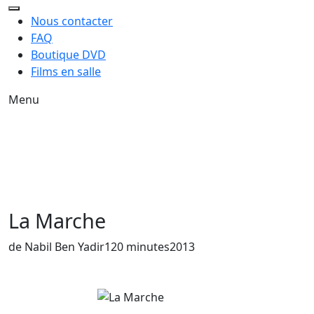
Nous contacter
FAQ
Boutique DVD
Films en salle
Menu
La Marche
Année de sortie du film
de Nabil Ben Yadir
120 minutes
2013