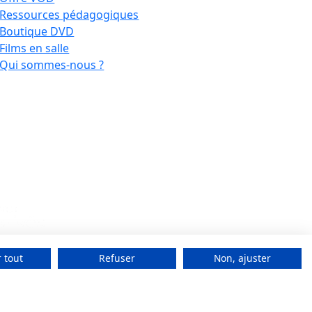
Ressources pédagogiques
Boutique DVD
Films en salle
Qui sommes-nous ?
 tout
Refuser
Non, ajuster