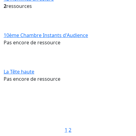
2
ressources
10ème Chambre Instants d'Audience
Pas encore de ressource
La Tête haute
Pas encore de ressource
Pagination
1
2