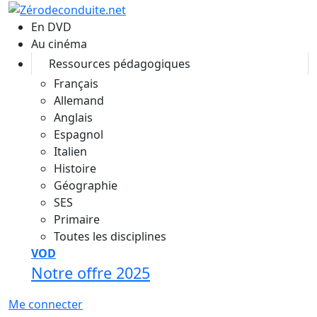
Aller au contenu principal
En DVD
Au cinéma
Ressources pédagogiques
Français
Allemand
Anglais
Espagnol
Italien
Histoire
Géographie
SES
Primaire
Toutes les disciplines
VOD
Notre offre 2025
Me connecter