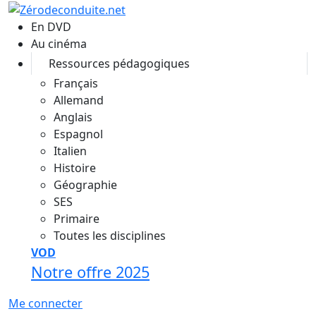
Aller au contenu principal
En DVD
Au cinéma
Ressources pédagogiques
Français
Allemand
Anglais
Espagnol
Italien
Histoire
Géographie
SES
Primaire
Toutes les disciplines
VOD
Notre offre 2025
Me connecter