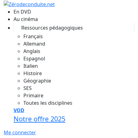
Aller au contenu principal
En DVD
Au cinéma
Ressources pédagogiques
Français
Allemand
Anglais
Espagnol
Italien
Histoire
Géographie
SES
Primaire
Toutes les disciplines
VOD
Notre offre 2025
Me connecter