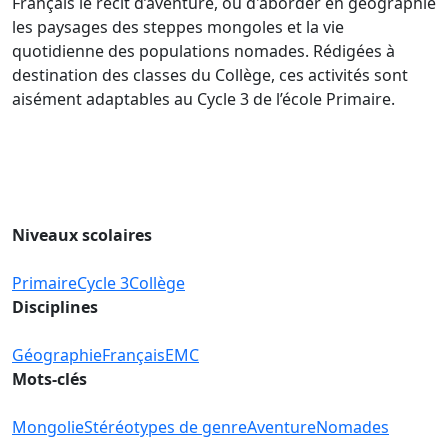
Français le récit d’aventure, ou d'aborder en géographie
les paysages des steppes mongoles et la vie
quotidienne des populations nomades. Rédigées à
destination des classes du Collège, ces activités sont
aisément adaptables au Cycle 3 de l’école Primaire.
Niveaux scolaires
Primaire
Cycle 3
Collège
Disciplines
Géographie
Français
EMC
Mots-clés
Mongolie
Stéréotypes de genre
Aventure
Nomades