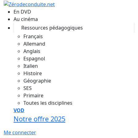
Aller au contenu principal
En DVD
Au cinéma
Ressources pédagogiques
Français
Allemand
Anglais
Espagnol
Italien
Histoire
Géographie
SES
Primaire
Toutes les disciplines
VOD
Notre offre 2025
Me connecter