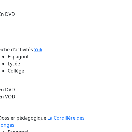
En DVD
Fiche d'activités
Yuli
Espagnol
Lycée
Collège
En DVD
En VOD
Dossier pédagogique
La Cordillère des
songes