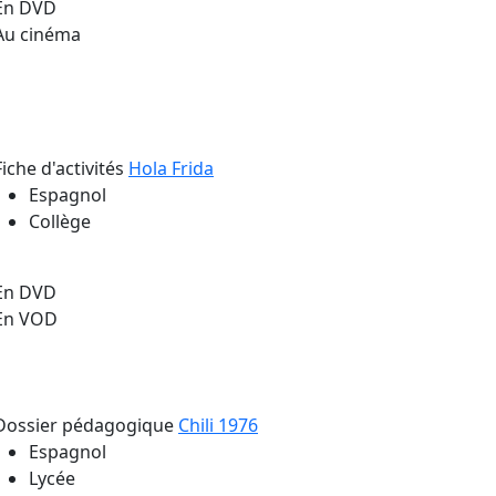
En DVD
Au cinéma
Fiche d'activités
Hola Frida
Espagnol
Collège
En DVD
En VOD
Dossier pédagogique
Chili 1976
Espagnol
Lycée